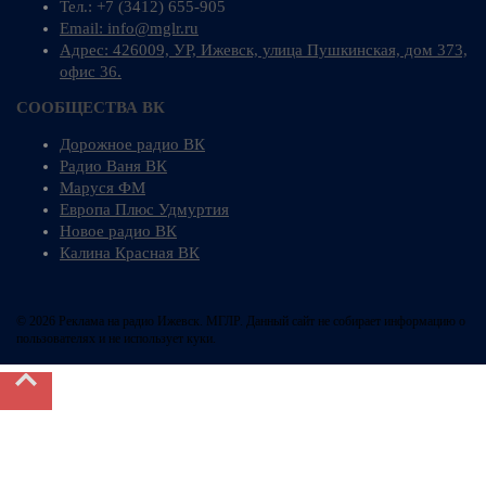
Тел.: +7 (3412) 655-905
Email: info@mglr.ru
Адрес: 426009, УР, Ижевск, улица Пушкинская, дом 373,
офис 36.
СООБЩЕСТВА ВК
Дорожное радио ВК
Радио Ваня ВК
Маруся ФМ
Европа Плюс Удмуртия
Новое радио ВК
Калина Красная ВК
© 2026 Реклама на радио Ижевск. МГЛР. Данный сайт не собирает информацию о
пользователях и не использует куки.