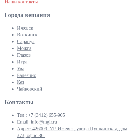
Наши контакты
Города вещания
Ижевск
Воткинск
Сарапул
Можга
Глазов
Игра
Ува
Балезино
Кез
Чайковский
Контакты
Тел.: +7 (3412) 655-905
Email: info@mglr.ru
Адрес: 426009, УР, Ижевск, улица Пушкинская, дом
373, офис 36.