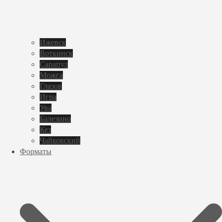
Ижевск
Воткинск
Сарапул
Можга
Глазов
Игра
Ува
Балезино
Кез
Чайковский
Форматы