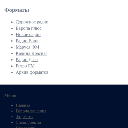
Форматы
Дорожное радио
Европа плюс
Новое радио
Радио Ваня
Маруся ФМ
Калина Красная
Радио Дача
Ретро FM
Архив форматов
Меню
Главная
Города вещания
Форматы
Спецпроекты
Продакшн