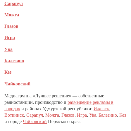
Сарапул
Можга
Глазов
Игра
Ува
Балезино
Кез
Чайковский
Медиагруппа «Лучшее решение» — собственные
радиостанции, производство и
размещение рекламы в
городах
и районах Удмуртской республики:
Ижевск
,
Воткинск
,
Сарапул
,
Можга
,
Глазов
,
Игра
,
Ува
,
Балезино
,
Кез
и городе
Чайковский
Пермского края.