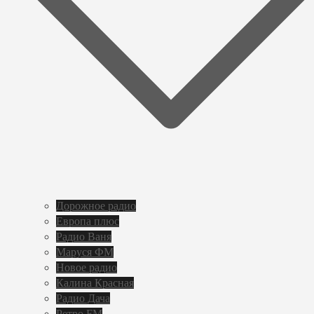
Дорожное радио
Европа плюс
Радио Ваня
Маруся ФМ
Новое радио
Калина Красная
Радио Дача
Ретро FM